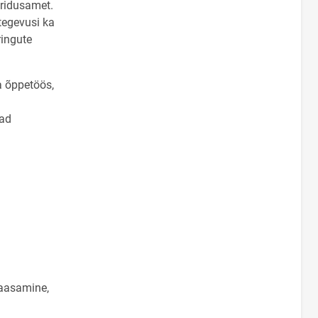
ridusamet.
tegevusi ka
ringute
a õppetöös,
vad
kaasamine,