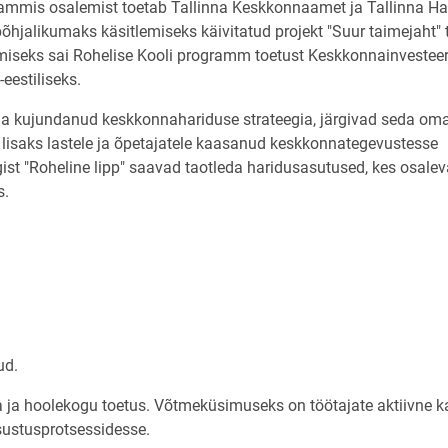
ammis osalemist toetab Tallinna Keskkonnaamet ja Tallinna Ha
õhjalikumaks käsitlemiseks käivitatud projekt "Suur taimejaht" 
miseks sai Rohelise Kooli programm toetust Keskkonnainvestee
estiliseks.
älja kujundanud keskkonnahariduse strateegia, järgivad seda om
 lisaks lastele ja õpetajatele kaasanud keskkonnategevustesse
st "Roheline lipp" saavad taotleda haridusasutused, kes osale
s.
:
ud.
 ja hoolekogu toetus. Võtmeküsimuseks on töötajate aktiivne 
sustusprotsessidesse.