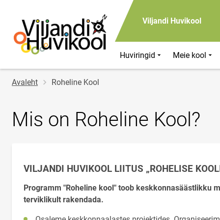
Viljandi Huvikool
Huviringid
Meie kool
Jälglink
Avaleht
Roheline Kool
Mis on Roheline Kool?
VILJANDI HUVIKOOL LIITUS „ROHELISE KOO
Programm "Roheline kool" toob keskkonnasäästlikku mõt
terviklikult rakendada.
Osaleme keskkonnaalastes projektides. Organiseerime