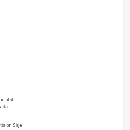
i juhib
dada
is on Sirje