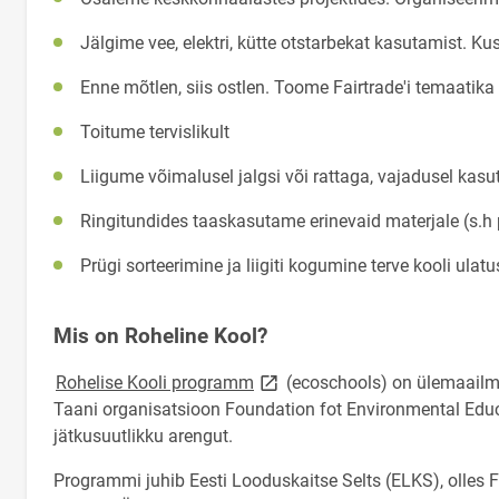
Jälgime vee, elektri, kütte otstarbekat kasutamist. K
Enne mõtlen, siis ostlen. Toome Fairtrade'i temaati
Toitume tervislikult
Liigume võimalusel jalgsi või rattaga, vajadusel kas
Ringitundides taaskasutame erinevaid materjale (s.h
Prügi sorteerimine ja liigiti kogumine terve kooli ulat
Mis on Roheline Kool?
link opens on new page
Rohelise Kooli programm
(ecoschools) on ülemaailmn
Taani organisatsioon Foundation fot Environmental Edu
jätkusuutlikku arengut.
Programmi juhib Eesti Looduskaitse Selts (ELKS), olles FE