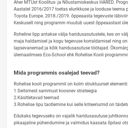
Aher MTÜst Koolitus- ja Nõustamiskeskus HARED. Progr
Aastatel 2016/2017 toetas elurikkuse ja looduse teema p
Toyota Europe. 2018./2019. õppeaasta tegevuste läbivii
Keskuselt ning programm muutub uuest õppeaastast üle-e
Roheline lipp antakse välja haridusasutustele, kes on v
maja haldamisel ja kogu tegevuse korraldamisel ning on
lapsevanemad ja kõik haridusasutuse töötajad. Ökomärgi
ülemaailmses Eco-School ehk Rohelise Kooli programmi
Mida programmis osalejad teevad?
Rohelise kooli programmil on kolm struktuurset elementi
1.Seitsmest sammust koosnev strateegia
2.Käsitletavad teemad
3.Rohelise lipu taotlemine kui selle kriteeriumid on täidet
Edukaks tegevuseks on vajalik haridusasutuse juhtkonna
pikaajaline pühendumine ja valmidus kaasata õpilasi ot