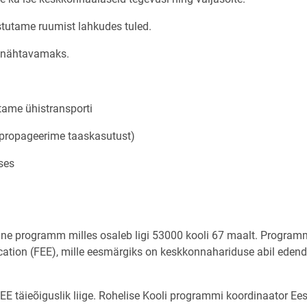
ustutame ruumist lahkudes tuled.
ka nähtavamaks.
utame ühistransporti
 propageerime taaskasutust)
uses
e programm milles osaleb ligi 53000 kooli 67 maalt. Programm
cation (FEE), mille eesmärgiks on keskkonnahariduse abil eden
E täieõiguslik liige. Rohelise Kooli programmi koordinaator Eest