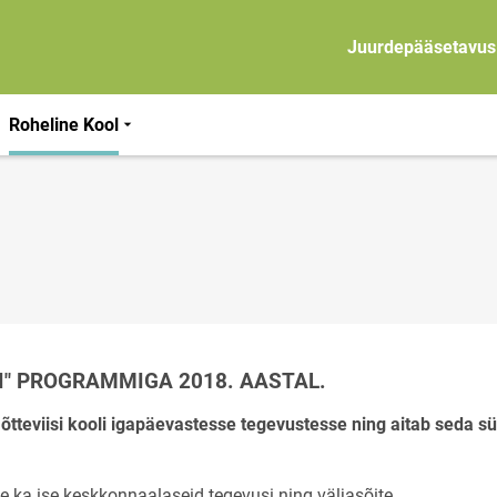
Juurdepääsetavus
Roheline Kool
LI" PROGRAMMIGA 2018. AASTAL.
teviisi kooli igapäevastesse tegevustesse ning aitab seda sü
 ka ise keskkonnaalaseid tegevusi ning väljasõite.